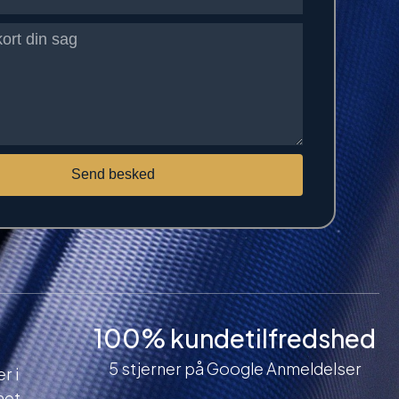
Send besked
100% kundetilfredshed
5 stjerner på Google Anmeldelser
r i
net