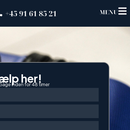
MENU
+45 91 61 85 21
jælp her!
lbage inden for 48 timer