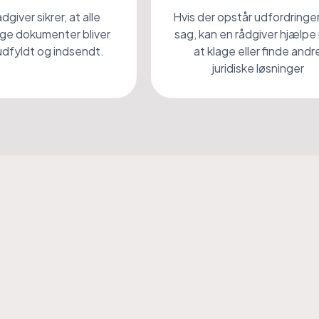
dgiver sikrer, at alle
Hvis der opstår udfordringer 
ge dokumenter bliver
sag, kan en rådgiver hjælp
udfyldt og indsendt.
at klage eller finde andr
juridiske løsninger