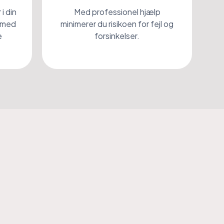
i din
Med professionel hjælp
e med
minimerer du risikoen for fejl og
e
forsinkelser.