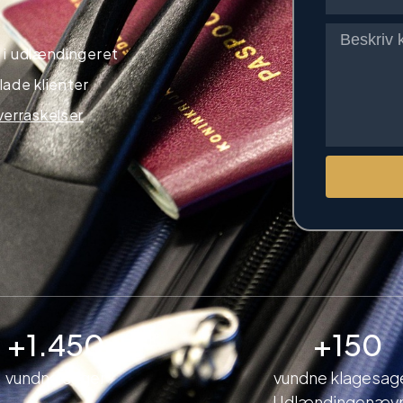
 i udlændingeret
lade klienter
verraskelser
+1.450
+150
vundne sager
vundne klagesage
Udlændingenæv