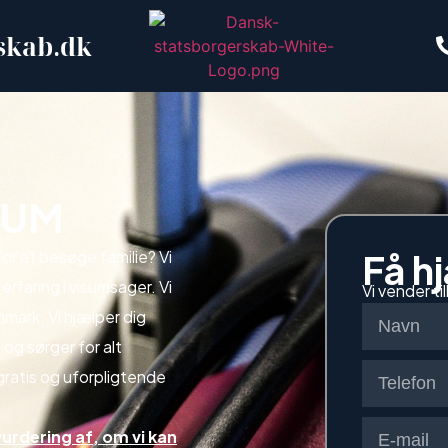
skab.dk
SUM
Få h
for at besøge familie? Vi
 erfaring i visumsager. Vi
Vi vender ti
nmark. Vi hjælper dig
 og sørger for alt
ratis og uforpligtende
vurdering af, om vi kan