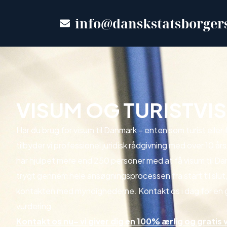
info@danskstatsborger
VISUM OG TURISTVI
Har du brug for visum til Danmark – enten som turist eller 
tilbyder vi professionel juridisk rådgivning med over 10 års
har hjulpet mere end 250 personer med at få visum til Da
trygt gennem hele ansøgningsprocessen fra start til slut,
kontakten med myndighederne. Kontakt os i dag for en g
vurdering.
Kontakt os nu
– vi giver dig en 100% ærlig og gratis 