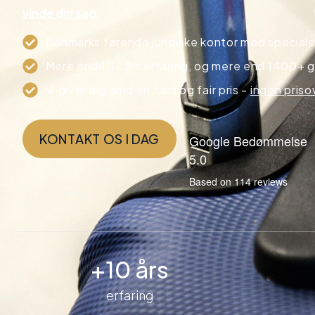
vinde din sag.
Danmarks førende juridiske kontor med speciale
Mere end 10+ års erfaring, og mere end 1400+ g
Vi giver dig altid en fast og fair pris -
ingen priso
KONTAKT OS I DAG
Google Bedømmelse
5.0
Based on 114 reviews
+10 års
erfaring