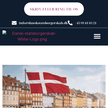
SKRIV ELLER RING TIL OS
info@danskstatsborgerskab.dk
+45 91 61 85 21