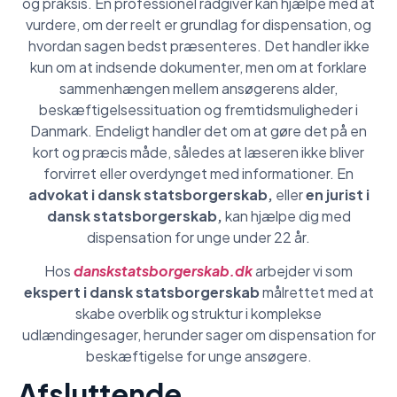
og praksis. En professionel rådgiver kan hjælpe med at
vurdere, om der reelt er grundlag for dispensation, og
hvordan sagen bedst præsenteres. Det handler ikke
kun om at indsende dokumenter, men om at forklare
sammenhængen mellem ansøgerens alder,
beskæftigelsessituation og fremtidsmuligheder i
Danmark. Endeligt handler det om at gøre det på en
kort og præcis måde, således at læseren ikke bliver
forvirret eller overdynget med informationer. En
advokat i dansk statsborgerskab,
eller
en jurist i
dansk statsborgerskab,
kan hjælpe dig med
dispensation for unge under 22 år.
Hos
danskstatsborgerskab.dk
arbejder vi som
ekspert i dansk statsborgerskab
målrettet med at
skabe overblik og struktur i komplekse
udlændingesager, herunder sager om dispensation for
beskæftigelse for unge ansøgere.
Afsluttende