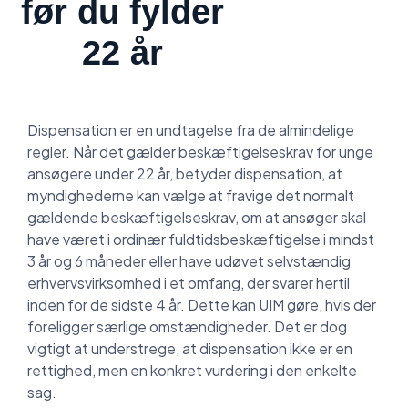
før du fylder
22 år
Dispensation er en undtagelse fra de almindelige
regler. Når det gælder beskæftigelseskrav for unge
ansøgere under 22 år, betyder dispensation, at
myndighederne kan vælge at fravige det normalt
gældende beskæftigelseskrav, om at
ansøger skal
have været i ordinær fuldtidsbeskæftigelse i mindst
3 år og 6 måneder eller have udøvet selvstændig
erhvervsvirksomhed i et omfang, der svarer hertil
inden for de sidste 4 år. Dette kan UIM gøre,
hvis der
foreligger særlige omstændigheder. Det er dog
vigtigt at understrege, at dispensation ikke er en
rettighed, men en konkret vurdering i den enkelte
sag.