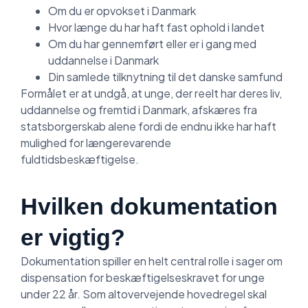
Om du er opvokset i Danmark
Hvor længe du har haft fast ophold i landet
Om du har gennemført eller er i gang med
uddannelse i Danmark
Din samlede tilknytning til det danske samfund
Formålet er at undgå, at unge, der reelt har deres liv,
uddannelse og fremtid i Danmark, afskæres fra
statsborgerskab alene fordi de endnu ikke har haft
mulighed for længerevarende
fuldtidsbeskæftigelse.
Hvilken dokumentation
er vigtig?
Dokumentation spiller en helt central rolle i sager om
dispensation for beskæftigelseskravet for unge
under 22 år. Som altovervejende hovedregel skal